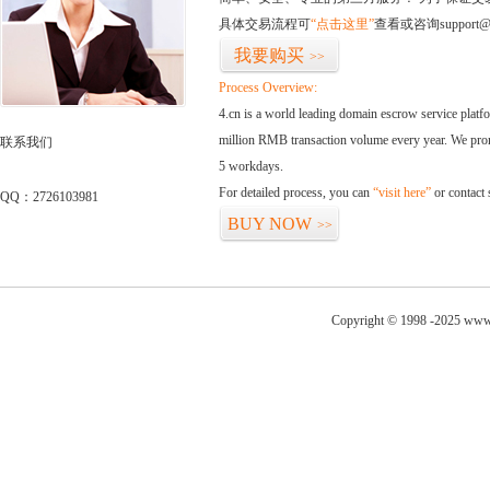
具体交易流程可
“点击这里”
查看或咨询support@
我要购买
>>
Process Overview:
4.cn is a world leading domain escrow service plat
million RMB transaction volume every year. We promi
联系我们
5 workdays.
For detailed process, you can
“visit here”
or contact
QQ：2726103981
BUY NOW
>>
Copyright © 1998 -2025 www.