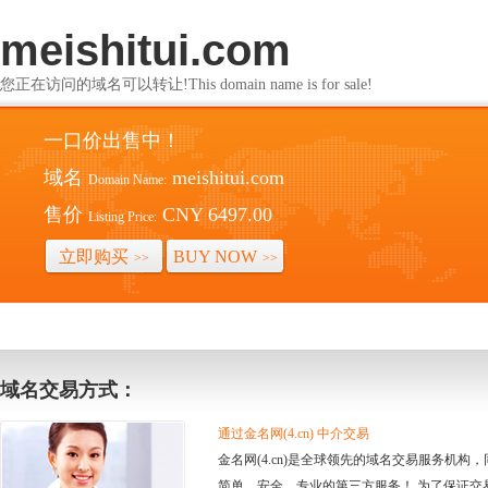
meishitui.com
您正在访问的域名可以转让!This domain name is for sale!
一口价出售中！
域名
meishitui.com
Domain Name:
售价
CNY 6497.00
Listing Price:
立即购买
BUY NOW
>>
>>
域名交易方式：
通过金名网(4.cn) 中介交易
金名网(4.cn)是全球领先的域名交易服务机
简单、安全、专业的第三方服务！ 为了保证交