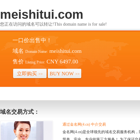
meishitui.com
您正在访问的域名可以转让!This domain name is for sale!
一口价出售中！
域名
meishitui.com
Domain Name:
售价
CNY 6497.00
Listing Price:
立即购买
BUY NOW
>>
>>
域名交易方式：
通过金名网(4.cn) 中介交易
金名网(4.cn)是全球领先的域名交易服务机
简单、安全、专业的第三方服务！ 为了保证交