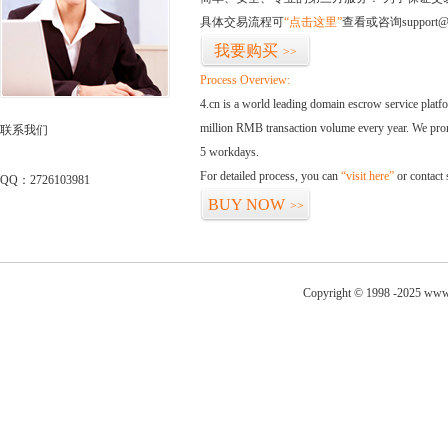
具体交易流程可
“点击这里”
查看或咨询support@
我要购买
>>
Process Overview:
4.cn is a world leading domain escrow service plat
million RMB transaction volume every year. We promi
联系我们
5 workdays.
For detailed process, you can
“visit here”
or contact
QQ：2726103981
BUY NOW
>>
Copyright © 1998 -2025 www.