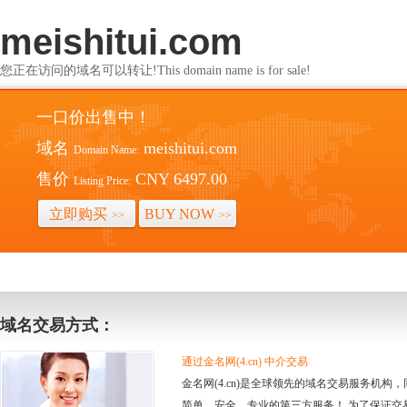
meishitui.com
您正在访问的域名可以转让!This domain name is for sale!
一口价出售中！
域名
meishitui.com
Domain Name:
售价
CNY 6497.00
Listing Price:
立即购买
BUY NOW
>>
>>
域名交易方式：
通过金名网(4.cn) 中介交易
金名网(4.cn)是全球领先的域名交易服务机
简单、安全、专业的第三方服务！ 为了保证交