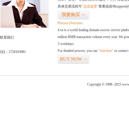
具体交易流程可
“点击这里”
查看或咨询support@
我要购买
>>
Process Overview:
4.cn is a world leading domain escrow service plat
million RMB transaction volume every year. We promi
联系我们
5 workdays.
For detailed process, you can
“visit here”
or contact
QQ：2726103981
BUY NOW
>>
Copyright © 1998 -2025 www.