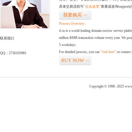
具体交易流程可
“点击这里”
查看或咨询support@
我要购买
>>
Process Overview:
4.cn is a world leading domain escrow service plat
million RMB transaction volume every year. We promi
联系我们
5 workdays.
For detailed process, you can
“visit here”
or contact
QQ：2726103981
BUY NOW
>>
Copyright © 1998 -2025 www.