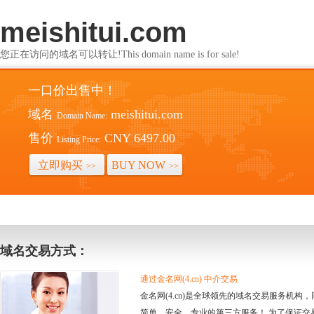
meishitui.com
您正在访问的域名可以转让!This domain name is for sale!
一口价出售中！
域名
meishitui.com
Domain Name:
售价
CNY 6497.00
Listing Price:
立即购买
BUY NOW
>>
>>
域名交易方式：
通过金名网(4.cn) 中介交易
金名网(4.cn)是全球领先的域名交易服务机
简单、安全、专业的第三方服务！ 为了保证交