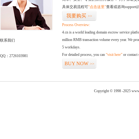
具体交易流程可
“点击这里”
查看或咨询support@
我要购买
>>
Process Overview:
4.cn is a world leading domain escrow service plat
million RMB transaction volume every year. We promi
联系我们
5 workdays.
For detailed process, you can
“visit here”
or contact
QQ：2726103981
BUY NOW
>>
Copyright © 1998 -2025 www.