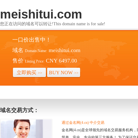
meishitui.com
您正在访问的域名可以转让!This domain name is for sale!
一口价出售中！
域名
meishitui.com
Domain Name:
售价
CNY 6497.00
Listing Price:
立即购买
BUY NOW
>>
>>
域名交易方式：
通过金名网(4.cn) 中介交易
金名网(4.cn)是全球领先的域名交易服务机
简单、安全、专业的第三方服务！ 为了保证交