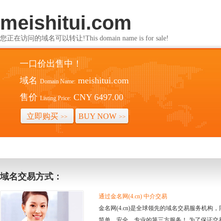
meishitui.com
您正在访问的域名可以转让!This domain name is for sale!
一口价出售中！
域名
meishitui.com
Domain Name:
售价
CNY 6497.00
Listing Price:
立即购买
BUY NOW
>>
>>
域名交易方式：
通过金名网(4.cn) 中介交易
金名网(4.cn)是全球领先的域名交易服务机
简单、安全、专业的第三方服务！ 为了保证交