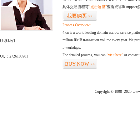
具体交易流程可
“点击这里”
查看或咨询support@
我要购买
>>
Process Overview:
4.cn is a world leading domain escrow service plat
million RMB transaction volume every year. We promi
联系我们
5 workdays.
For detailed process, you can
“visit here”
or contact
QQ：2726103981
BUY NOW
>>
Copyright © 1998 -2025 www.