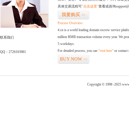
具体交易流程可
“点击这里”
查看或咨询support@
我要购买
>>
Process Overview:
4.cn is a world leading domain escrow service plat
million RMB transaction volume every year. We promi
联系我们
5 workdays.
For detailed process, you can
“visit here”
or contact
QQ：2726103981
BUY NOW
>>
Copyright © 1998 -2025 www.