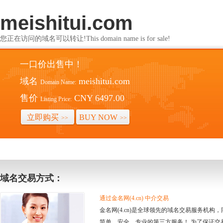
meishitui.com
您正在访问的域名可以转让!This domain name is for sale!
一口价出售中！
域名
meishitui.com
Domain Name:
售价
CNY 6497.00
Listing Price:
立即购买
BUY NOW
>>
>>
域名交易方式：
通过金名网(4.cn) 中介交易
金名网(4.cn)是全球领先的域名交易服务机
简单、安全、专业的第三方服务！ 为了保证交