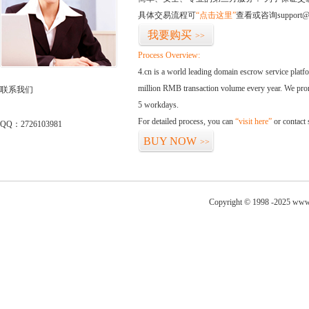
具体交易流程可
“点击这里”
查看或咨询support@
我要购买
>>
Process Overview:
4.cn is a world leading domain escrow service plat
million RMB transaction volume every year. We promi
联系我们
5 workdays.
For detailed process, you can
“visit here”
or contact
QQ：2726103981
BUY NOW
>>
Copyright © 1998 -2025 www.