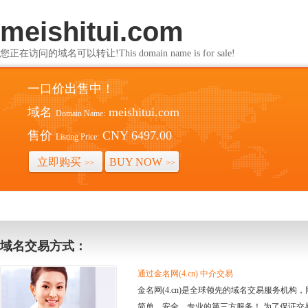
meishitui.com
您正在访问的域名可以转让!This domain name is for sale!
一口价出售中！
域名
meishitui.com
Domain Name:
售价
CNY 6497.00
Listing Price:
立即购买
BUY NOW
>>
>>
域名交易方式：
通过金名网(4.cn) 中介交易
金名网(4.cn)是全球领先的域名交易服务机
简单、安全、专业的第三方服务！ 为了保证交