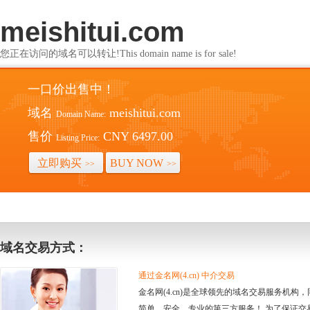
meishitui.com
您正在访问的域名可以转让!This domain name is for sale!
一口价出售中！
域名
meishitui.com
Domain Name:
售价
CNY 6497.00
Listing Price:
立即购买
BUY NOW
>>
>>
域名交易方式：
通过金名网(4.cn) 中介交易
金名网(4.cn)是全球领先的域名交易服务机
简单、安全、专业的第三方服务！ 为了保证交