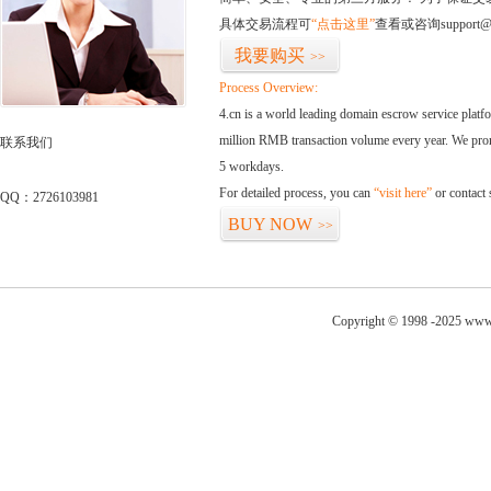
具体交易流程可
“点击这里”
查看或咨询support@
我要购买
>>
Process Overview:
4.cn is a world leading domain escrow service plat
million RMB transaction volume every year. We promi
联系我们
5 workdays.
For detailed process, you can
“visit here”
or contact
QQ：2726103981
BUY NOW
>>
Copyright © 1998 -2025 www.