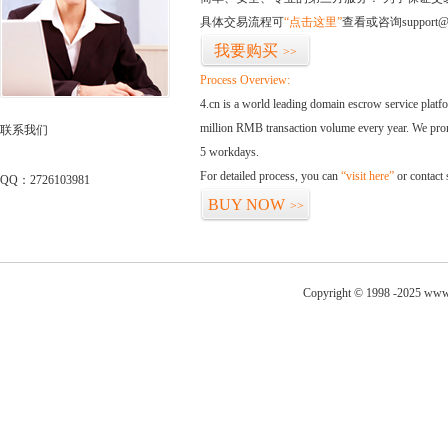
具体交易流程可
“点击这里”
查看或咨询support@
我要购买
>>
Process Overview:
4.cn is a world leading domain escrow service plat
million RMB transaction volume every year. We promi
联系我们
5 workdays.
For detailed process, you can
“visit here”
or contact
QQ：2726103981
BUY NOW
>>
Copyright © 1998 -2025 www.