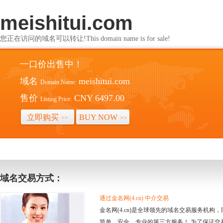
meishitui.com
您正在访问的域名可以转让!This domain name is for sale!
一口价出售中！
域名
meishitui.com
Domain Name:
售价
CNY 6497.00
Listing Price:
立即购买
BUY NOW
>>
>>
域名交易方式：
通过金名网(4.cn) 中介交易
金名网(4.cn)是全球领先的域名交易服务机
简单、安全、专业的第三方服务！ 为了保证交